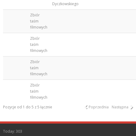
Dyczkowskiego
Zbiór
taśm
filmowych
Zbiór
taśm
filmowych
Zbiór
taśm
filmowych
Zbiór
taśm
filmowych
Pozycje od 1 do 5 z 5 łącznie
Poprzednia
Następna
Today: 303