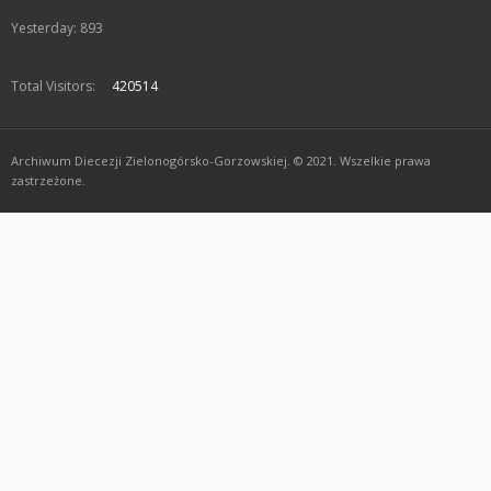
Yesterday: 893
Total Visitors:
420514
Archiwum Diecezji Zielonogórsko-Gorzowskiej. © 2021. Wszelkie prawa
zastrzeżone.