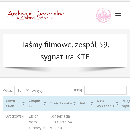
Taśmy filmowe, zespół 59,
sygnatura KTF
Szukaj:
Pokaż
pozycji
Słowo
Zespół
Data
Miej
Treść tematu
Autor
Klucz
59
wykonania
wyk.
Dyczkowski
Zbiór
Konsekracja
taśm
J.E.Ks.Biskupa
filmowych
Adama