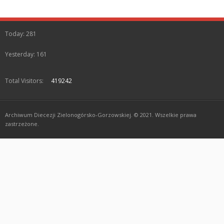
Today: 281
Yesterday: 161
Total Visitors:
419242
Archiwum Diecezji Zielonogórsko-Gorzowskiej. © 2021. Wszelkie prawa
zastrzeżone.