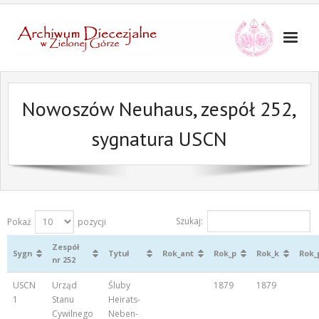
Nowoszów Neuhaus, zespół 252,
sygnatura USCN
Szukaj:
Pokaż
pozycji
Zespół
Sygn
Tytuł
Rok_ant
Rok_p
Rok_k
Rok_
nr 252
USCN
Urząd
Śluby
1879
1879
1
Stanu
Heirats-
Cywilnego
Neben-