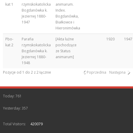
kat 1
rzymskokatolicka
animarum.
Bogdanówka k.
Index.
Jeziernej 1880-
Bogdanówka,
1947
Białkowce i
Hieronimówka
Pbo-
Parafia
[Akta luźne
1920
1947
kat 2
rzymskokatolicka
pochodzące
Bogdanówka k.
ze Status
Jeziernej 1880-
animarum]
1948
Pozycje od 1 do 2 z 2 łącznie
Poprzednia
Następna
Today: 761
Yesterday: 357
Total Visitors:
420079