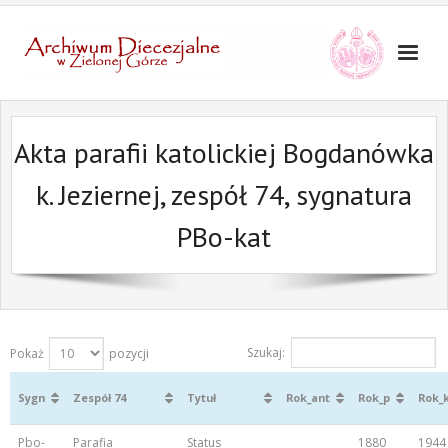
Akta parafii katolickiej Bogdanówka
k. Jeziernej, zespół 74, sygnatura
PBo-kat
Szukaj:
Pokaż
pozycji
Sygn
Zespół 74
Tytuł
Rok_ant
Rok_p
Rok_
Pbo-
Parafia
Status
1880
1944