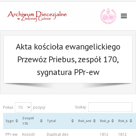
Akta kościoła ewangelickiego
Przewóz Priebus, zespół 170,
sygnatura PPr-ew
Szukaj:
Pokaż
pozycji
Zespół
Sygn
Tytuł
Rok_ant
Rok_p
Rok_k
170
PPr-ew
Kościół
Duplicat des
1812
1812