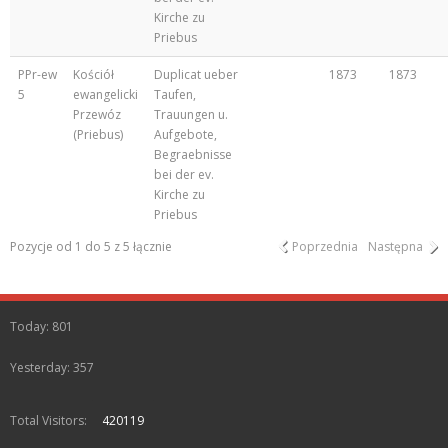
Kirche zu
Priebus
PPr-ew
Kościół
Duplicat ueber
1873
1873
5
ewangelicki
Taufen,
Przewóz
Trauungen u.
(Priebus)
Aufgebote,
Begraebnisse
bei der ev.
Kirche zu
Priebus
Pozycje od 1 do 5 z 5 łącznie
Poprzednia
Następna
Today: 801
Yesterday: 357
Total Visitors:
420119