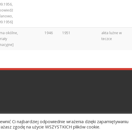
09.1956,
powiedź
danowo,
09.1956]
sma okólne,
1946
1951
akta luźne w
riały
teczce
macyjne]
ewnić Ci najbardziej odpowiednie wrażenia dzięki zapamiętywaniu
e prawa zastrzeżone.
Publikacje
O Archiwum
wyrażasz zgodę na użycie WSZYSTKICH plików cookie.