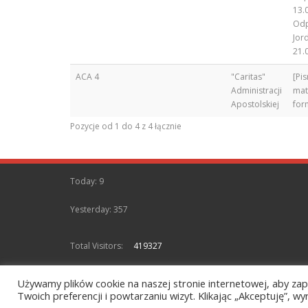
13.
Od
Jor
21.
ACA 4
"Caritas"
[Pi
Administracji
mat
Apostolskiej
for
Pozycje od 1 do 4 z 4 łącznie
Today: 9
Yesterday: 357
Total Visitors:
419327
Używamy plików cookie na naszej stronie internetowej, aby zap
Archiwum Diecezji Zielonogórsko-Gorzowskiej. © 2021. Wszelki
Twoich preferencji i powtarzaniu wizyt. Klikając „Akceptuję”, 