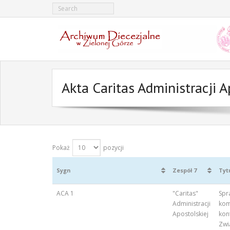
Akta Caritas Administracji 
Pokaż
pozycji
Sygn
Zespół 7
Tyt
ACA 1
"Caritas"
Spr
Administracji
kom
Apostolskiej
kon
Zwi