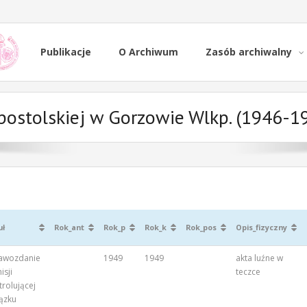
Publikacje
O Archiwum
Zasób archiwalny
Apostolskiej w Gorzowie Wlkp. (1946-19
uł
Rok_ant
Rok_p
Rok_k
Rok_pos
Opis_fizyczny
awozdanie
1949
1949
akta luźne w
isji
teczce
trolującej
ązku