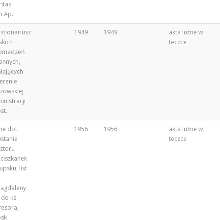
ritas"
.Ap.
stionariusz
1949
1949
akta luźne w
skich
teczce
omadzeń
onnych,
ałających
terenie
zowskiej
inistracji
st.
ne dot.
1956
1956
akta luźne w
stania
teczce
sztoru
nciszkanek
upsku, list
agdaleny
 do ks.
fesora,
psk