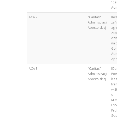
"Ca
Adm
ACA 2
"Caritas"
Kwe
Administracji
żeń
Apostolskiej
zgr
zak
dzi
na 
Gor
Adm
Apo
ACA 3
"Caritas"
[Da
Administracji
Pow
Apostolskiej
kla
fra
w Sł
s.
M.M
FNS
Pro
Słu